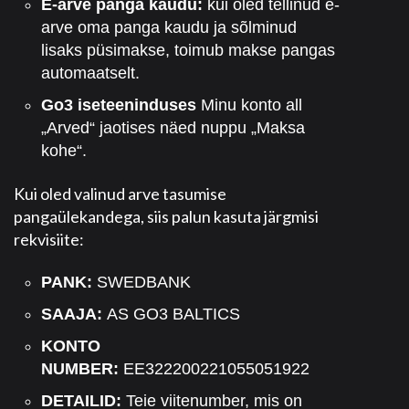
E-arve panga kaudu:
kui oled tellinud e-
arve oma panga kaudu ja sõlminud
lisaks püsimakse, toimub makse pangas
automaatselt.
Go3 iseteeninduses
Minu konto all
„Arved“ jaotises näed nuppu „Maksa
kohe“.
Kui oled valinud arve tasumise
pangaülekandega, siis palun kasuta järgmisi
rekvisiite:
PANK:
SWEDBANK
SAAJA:
AS GO3 BALTICS
KONTO
NUMBER:
EE322200221055051922
DETAILID:
Teie viitenumber, mis on