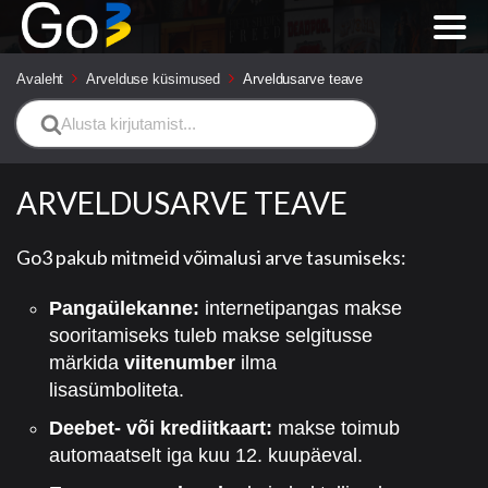
Avaleht
Arvelduse küsimused
Arveldusarve teave
Search
For
ARVELDUSARVE TEAVE
Go3 pakub mitmeid võimalusi arve tasumiseks:
Pangaülekanne:
internetipangas makse
sooritamiseks tuleb makse selgitusse
märkida
viitenumber
ilma
lisasümboliteta.
Deebet- või krediitkaart:
makse toimub
automaatselt iga kuu 12. kuupäeval.