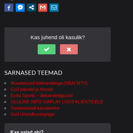
Kas juhend oli kasulik?
SARNASED TEEMAD
Muudatused telekanalitega (NBA/ MTV)
Go3 paketid ja hinnad
Extra Sports – ülekandeõigused
OLULINE INFO VIAPLAY | GO3 KLIENTIDELE
Sooduskoodi kasutamine
Go3 Ühendkuningriigis
Kas vajad abi?