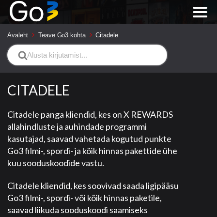
Avaleht
Teave Go3 kohta
Citadele
Search
For
CITADELE
Citadele panga kliendid, kes on X REWARDS
allahindluste ja auhindade programmi
kasutajad, saavad vahetada kogutud punkte
Go3 filmi-, spordi- ja kõik hinnas pakettide ühe
kuu sooduskoodide vastu.
Citadele kliendid, kes soovivad saada ligipääsu
Go3 filmi-, spordi- või kõik hinnas paketile,
saavad liikuda sooduskoodi saamiseks