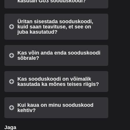
kasutan Go3 sooduskoodi?
Üritan sisestada sooduskoodi,
kuid saan teavituse, et see on
juba kasutatud?
Kas võin anda enda sooduskoodi
sõbrale?
Kas sooduskoodi on võimalik
kasutada ka mõnes teises riigis?
Kui kaua on minu sooduskood
kehtiv?
Jaga