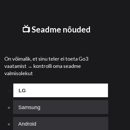
📺 Seadme nõuded
.
On võimalik, et sinu teler ei toeta Go3
vaatamist → kontrolli oma seadme
valmisolekut
LG
Samsung
Android