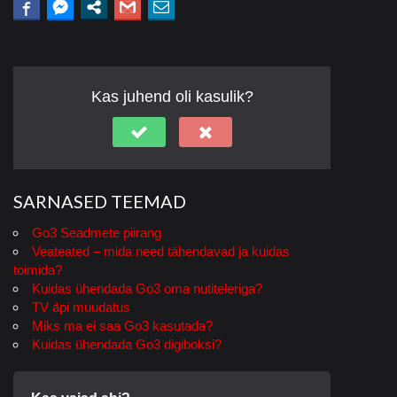
Kas juhend oli kasulik?
SARNASED TEEMAD
Go3 Seadmete piirang
Veateated – mida need tähendavad ja kuidas
toimida?
Kuidas ühendada Go3 oma nutiteleriga?
TV äpi muudatus
Miks ma ei saa Go3 kasutada?
Kuidas ühendada Go3 digiboksi?