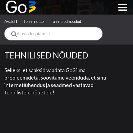
Avaleht
Tehniline abi
Tehnilised nõuded
Search
For
TEHNILISED NÕUDED
Selleks, et saaksid vaadata Go3 ilma
probleemideta, soovitame veenduda, et sinu
internetiühendus ja seadmed vastavad
tehnilistele nõuetele!