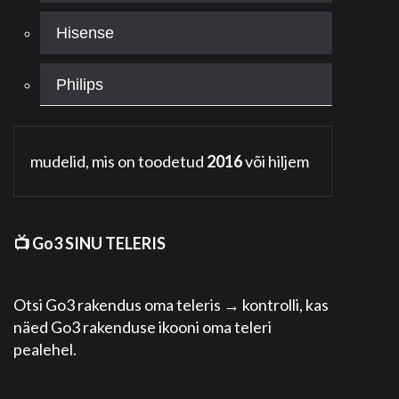
Hisense
Philips
mudelid, mis on toodetud
2016
või hiljem
📺 Go3 SINU TELERIS
Otsi Go3 rakendus oma teleris → kontrolli, kas
näed Go3 rakenduse ikooni oma teleri
pealehel.