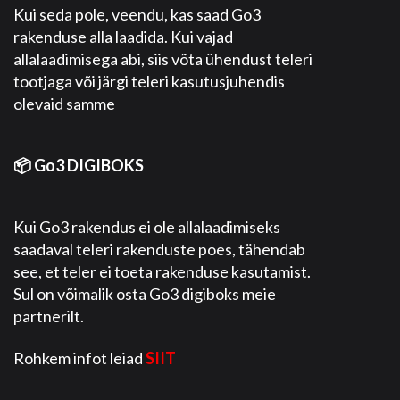
Kui seda pole, veendu, kas saad Go3
rakenduse alla laadida. Kui vajad
allalaadimisega abi, siis võta ühendust teleri
tootjaga või järgi teleri kasutusjuhendis
olevaid samme
📦 Go3 DIGIBOKS
Kui Go3 rakendus ei ole allalaadimiseks
saadaval teleri rakenduste poes, tähendab
see, et teler ei toeta rakenduse kasutamist.
Sul on võimalik osta Go3 digiboks meie
partnerilt.
Rohkem infot leiad
SIIT