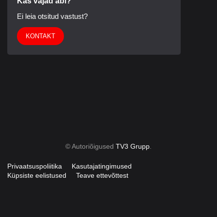
Kas vajad abi?
Ei leia otsitud vastust?
KONTAKT
© Autoriõigused
TV3 Grupp
.
Privaatsuspoliitika
Kasutajatingimused
Küpsiste eelistused
Teave ettevõttest