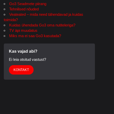
Go3 Seadmete piirang
Tehnilised nõuded
Veateated – mida need tähendavad ja kuidas
toimida?
Kuidas ühendada Go3 oma nutiteleriga?
TV äpi muudatus
Miks ma ei saa Go3 kasutada?
Kas vajad abi?
Ei leia otsitud vastust?
KONTAKT