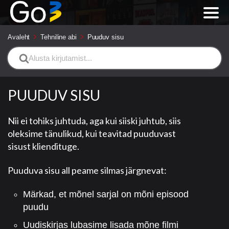
Avaleht
Tehniline abi
Puuduv sisu
Search
For
PUUDUV SISU
Nii ei tohiks juhtuda, aga kui siiski juhtub, siis
oleksime tänulikud, kui teavitad puuduvast
sisust kliendituge.
Puuduva sisu all peame silmas järgnevat:
Märkad, et mõnel sarjal on mõni episood
puudu
Uudiskirjas lubasime lisada mõne filmi